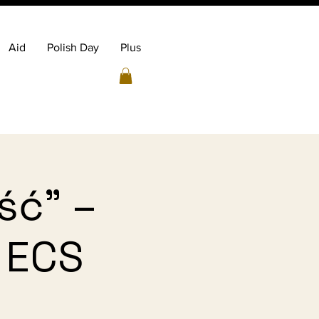
Aid
Polish Day
Plus
ść” –
| ECS