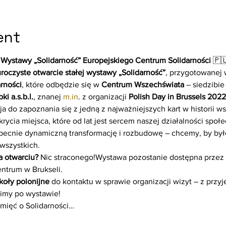
ent
j Wystawy „Solidarność” Europejskiego Centrum Solidarności
 🇵
roczyste otwarcie stałej wystawy „Solidarność”
, przygotowanej 
rności
, które odbędzie się w 
Centrum Wszechświata
 – siedzibie
i a.s.b.l.
, znanej 
m.in
. z organizacji 
Polish Day in Brussels 2
a do zapoznania się z jedną z najważniejszych kart w historii ws
cia miejsca, które od lat jest sercem naszej działalności społe
becnie dynamiczną transformację i rozbudowę – chcemy, by było 
wszystkich.
a otwarciu?
 Nic straconego!Wystawa pozostanie dostępna przez 
ntrum w Brukseli.
koły polonijne
 do kontaktu w sprawie organizacji wizyt – z prz
imy po wystawie!
mięć o Solidarności…