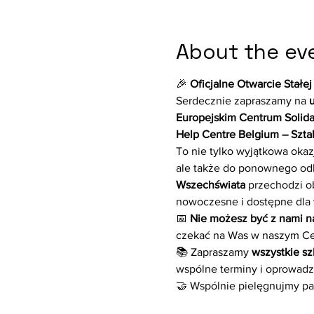
About the ev
🎉 
Oficjalne Otwarcie Stałe
Serdecznie zapraszamy na 
u
Europejskim Centrum Solida
Help Centre Belgium – Sztabk
To nie tylko wyjątkowa okazj
ale także do ponownego odkry
Wszechświata
 przechodzi o
nowoczesne i dostępne dla 
📅 
Nie możesz być z nami n
czekać na Was w naszym Ce
📚 Zapraszamy 
wszystkie sz
wspólne terminy i oprowadz
🤝 Wspólnie pielęgnujmy pa