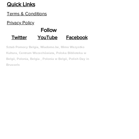
Quick Links
Terms & Conditions
Privacy Policy
Follow
Twitter
YouTube
Facebook
Sztab Pomocy Belgia, Wiadomo.be, Mimo Wszystko
Kultura, Centrum Wszechświata, Polska Biblioteka w
Belgii, Polonia, Belgia , Polonia w Belgii, Po
lish Day in
Brussels
Sign up to receive the latest
information about our
projects.
Email
Sign in!