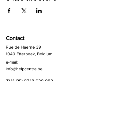
Contact
Rue de Haerne 39
1040 Etterbeek, Belgium
e-mail:
info@helpcentre.be
TVA BE:
0748 628 083
Sztabki ©2026
Sztab Pomocy Belgia
Quick Links
Terms & Conditions
Privacy Policy