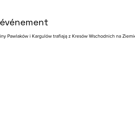
l'événement
ziny Pawlaków i Kargulów trafiają z Kresów Wschodnich na Ziem