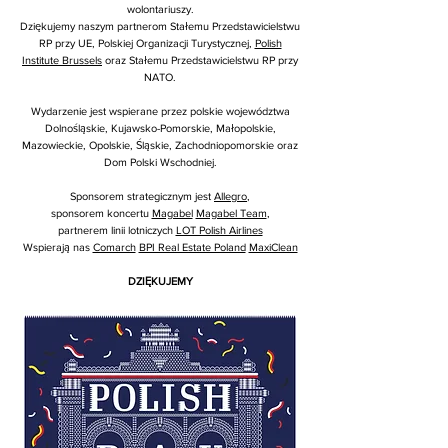
wolontariuszy.
Dziękujemy naszym partnerom Stałemu Przedstawicielstwu
RP przy UE, Polskiej Organizacji Turystycznej,
Polish
Institute Brussels
oraz Stałemu Przedstawicielstwu RP przy
NATO.
Wydarzenie jest wspierane przez polskie województwa
Dolnośląskie, Kujawsko-Pomorskie, Małopolskie,
Mazowieckie, Opolskie, Śląskie, Zachodniopomorskie oraz
Dom Polski Wschodniej.
Sponsorem strategicznym jest
Allegro
,
sponsorem koncertu
Magabel
Magabel Team
,
partnerem linii lotniczych
LOT Polish Airlines
Wspierają nas
Comarch
BPI Real Estate Poland
MaxiClean
DZIĘKUJEMY