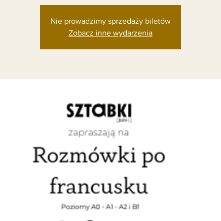
Nie prowadzimy sprzedaży biletów
Zobacz inne wydarzenia