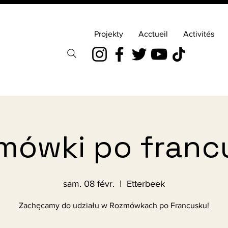
Projekty
Acctueil
Activités
mówki po franc
sam. 08 févr.
  |  
Etterbeek
Zachęcamy do udziału w Rozmówkach po Francusku!