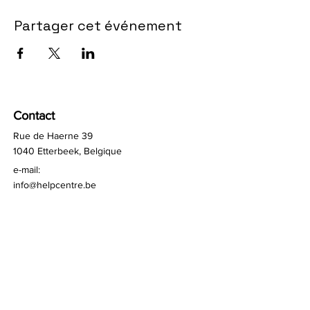
Partager cet événement
Contact
Rue de Haerne 39
1040 Etterbeek, Belgique
e-mail:
info@helpcentre.be
TVA BE:
0748 628 083
Sztabki ©2026
Sztab Pomocy Belgia
Quick Links