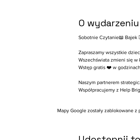
O wydarzeniu
Sobotnie Czytanie📖 Bajek 🧜‍♂
Zapraszamy wszystkie dzieci
Wszechświata zmieni się w k
Wstęp gratis ❤️ w godzinach 
Naszym partnerem strategicz
Współpracujemy z Help Brig
Mapy Google zostały zablokowane z po
Udostępnij t