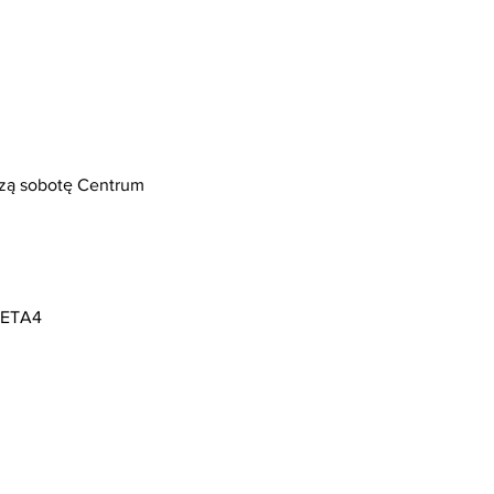
szą sobotę Centrum 
 META4