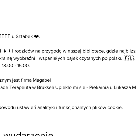
️🧞‍♂️ u Sztabek ❤️.

 👧👦i rodziców na przygodę w naszej bibliotece, gdzie najbliż
rainę wyobraźni i wspaniałych bajek czytanych po polsku 🇵🇱. 

13:00 - 15:00.

nym jest firma Magabel

ade Terapeuta w Brukseli Upieklo mi sie - Piekarnia u Lukasza
wodu ustawień analityki i funkcjonalnych plików cookie.
o wydarzenie