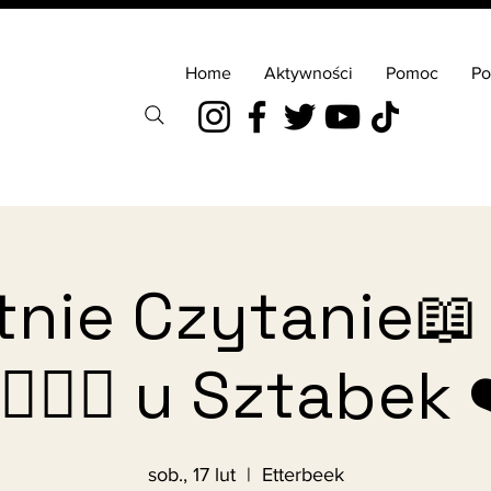
Home
Aktywności
Pomoc
Po
nie Czytanie📖
‍♂️🧞‍♂️ u Sztabek 
sob., 17 lut
  |  
Etterbeek